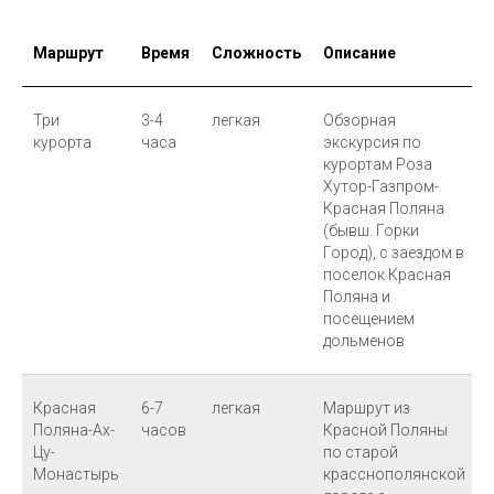
Маршрут
Время
Сложность
Описание
Три
3-4
легкая
Обзорная
курорта
часа
экскурсия по
курортам Роза
Хутор-Газпром-
Красная Поляна
(бывш. Горки
Город), с заездом в
поселок Красная
Поляна и
посещением
дольменов
Красная
6-7
легкая
Маршрут из
Поляна-Ах-
часов
Красной Поляны
Цу-
по старой
Монастырь
красснополянской