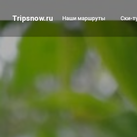
Tripsnow.ru
Наши маршруты
Ски-т