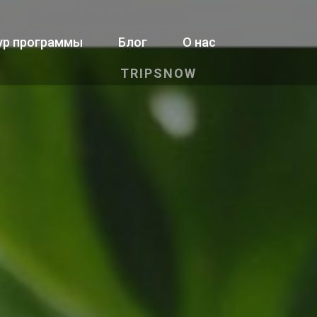
ур программы
Блог
О нас
TRIPSNOW